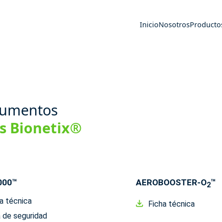
Inicio
Nosotros
Producto
ocumentos
os Bionetix®
000™
AEROBOOSTER-O
™
2
a técnica
Ficha técnica
 de seguridad