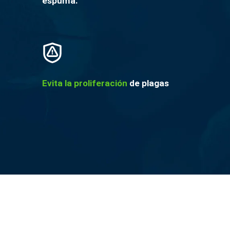
espuma.
Evita la proliferación
de plagas