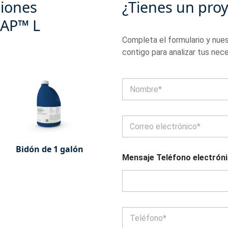
ciones
¿Tienes un pro
RAP™ L
Completa el formulario y nue
contigo para analizar tus nec
N
o
m
Nombre
b
C
r
o
e
r
*
Bidón de 1 galón
r
Mensaje Teléfono electrón
e
o
e
l
e
c
T
t
e
r