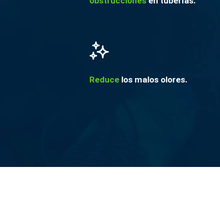
obstrucciones
en tuberías.
Reduce
los malos olores.