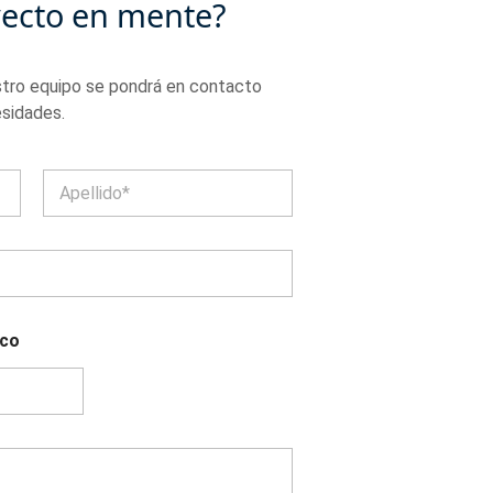
yecto en mente?
stro equipo se pondrá en contacto
esidades.
Apellidos
ico