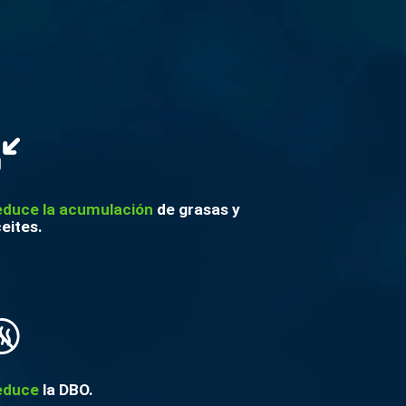
educe la acumulación
de grasas y
eites.
educe
la DBO.