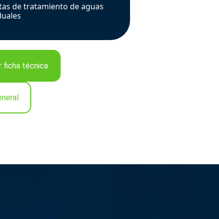
tas de tratamiento de aguas
duales
 ficha técnica
eneral