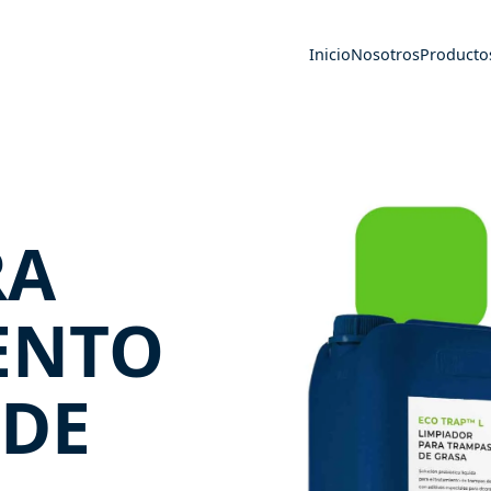
Inicio
Nosotros
Producto
RA
ENTO
 DE