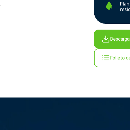
Plan
.
resi
Descargar
Folleto g