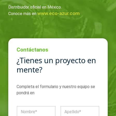
Distribuidor oficial en México.
www.eco-azur.com
Conoce más en
Contáctanos
¿Tienes un proyecto en
mente?
Completa el formulario y nuestro equipo se
pondrá en
N
o